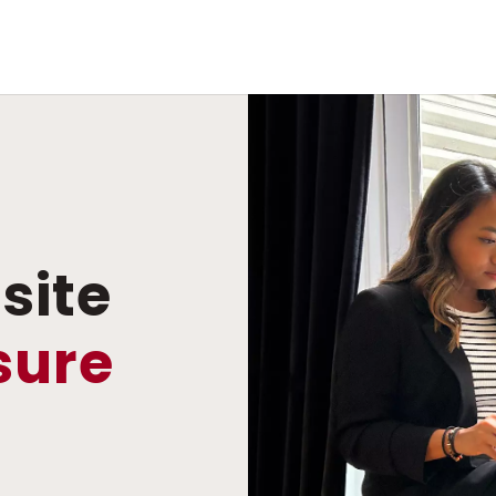
site
sure